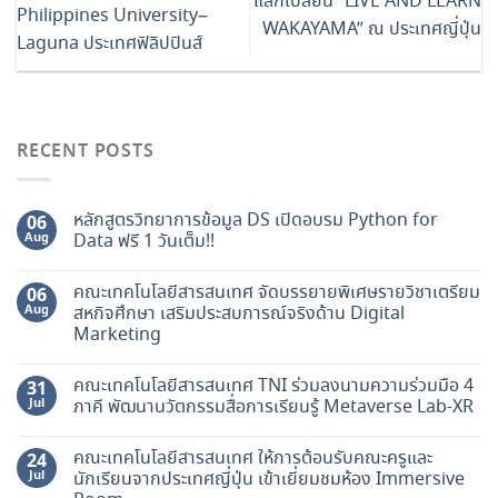
แลกเปลี่ยน “LIVE AND LEARN
Philippines University–
WAKAYAMA” ณ ประเทศญี่ปุ่น
Laguna ประเทศฟิลิปปินส์
RECENT POSTS
หลักสูตรวิทยาการข้อมูล DS เปิดอบรม Python for
06
Aug
Data ฟรี 1 วันเต็ม!!
คณะเทคโนโลยีสารสนเทศ จัดบรรยายพิเศษรายวิชาเตรียม
06
Aug
สหกิจศึกษา เสริมประสบการณ์จริงด้าน Digital
Marketing
คณะเทคโนโลยีสารสนเทศ TNI ร่วมลงนามความร่วมมือ 4
31
Jul
ภาคี พัฒนานวัตกรรมสื่อการเรียนรู้ Metaverse Lab-XR
คณะเทคโนโลยีสารสนเทศ ให้การต้อนรับคณะครูและ
24
Jul
นักเรียนจากประเทศญี่ปุ่น เข้าเยี่ยมชมห้อง Immersive