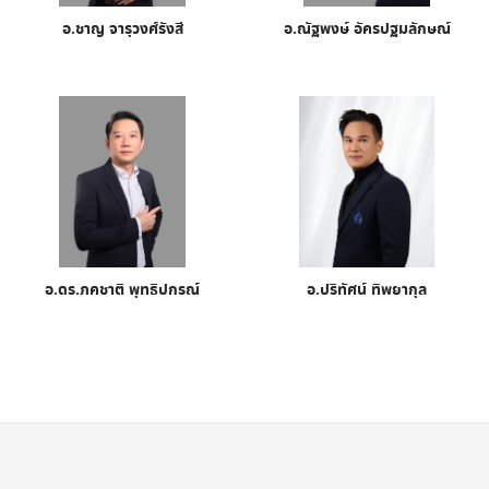
อ.ชาญ จารุวงศ์รังสี
อ.ณัฐพงษ์ อัครปฐมลักษณ์
อ.ดร.ภคชาติ พุทธิปกรณ์
อ.ปริทัศน์ ทิพยากุล