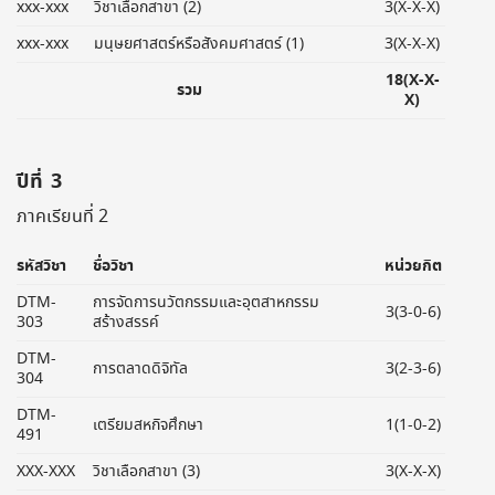
xxx-xxx
วิชาเลือกสาขา (2)
3(X-X-X)
xxx-xxx
มนุษยศาสตร์หรือสังคมศาสตร์ (1)
3(X-X-X)
18(X-X-
รวม
X)
ปีที่ 3
ภาคเรียนที่ 2
รหัสวิชา
ชื่อวิชา
หน่วยกิต
DTM-
การจัดการนวัตกรรมและอุตสาหกรรม
3(3-0-6)
303
สร้างสรรค์
DTM-
การตลาดดิจิทัล
3(2-3-6)
304
DTM-
เตรียมสหกิจศึกษา
1(1-0-2)
491
XXX-XXX
วิชาเลือกสาขา (3)
3(X-X-X)