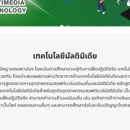
เทคโนโลยีมัลติมิเดีย
ปรัชญาของสถาบันฯ โดยเน้นการศึกษาควบคู่กับการฝึกปฏิบัติจริง เทคโน
้วยกัน โดยนำเสนอผลงานผ่านวิทยาการด้านเทคโนโลยีมัลติมีเดียและการสื
ารสูงของวงการอุตสาหกรรมซอฟต์แวร์แอนิเมชั่นและมัลติมีเดีย หลักสูตรเท
ทคโนโลยีมัลติมีเดียสำหรับธุรกิจอุตสาหกรรมซอฟต์แวร์มัลติมีเดีย เ
ึกปฏิบัติจริง สามารถทำงานด้านแอนิเมชั่น เช่น ธุรกิจการค้าทางอินเตอร
ว็บไซต์ ตลอดจนงานอื่นๆ และสามารถศึกษาต่อในระดับปริญญาโทสาขาต