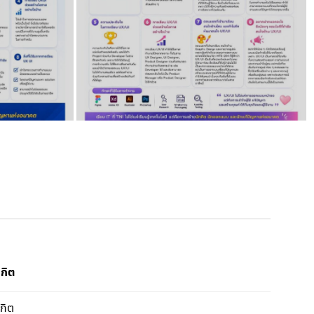
กิต
กิต