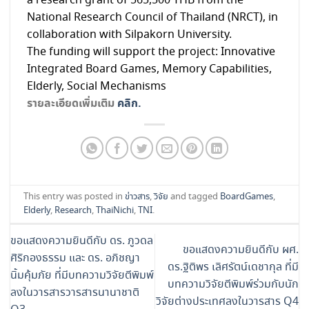
a research grant of 565,500 THB from the
National Research Council of Thailand (NRCT), in
collaboration with Silpakorn University.
The funding will support the project: Innovative
Integrated Board Games, Memory Capabilities,
Elderly, Social Mechanisms
รายละเอียดเพิ่มเติม
คลิก.
This entry was posted in
ข่าวสาร
,
วิจัย
and tagged
BoardGames
,
Elderly
,
Research
,
ThaiNichi
,
TNI
.
ขอแสดงความยินดีกับ ดร. ภูวดล
ขอแสดงความยินดีกับ ผศ.
ศิริกองธรรม และ ดร. อภิชญา
ดร.ฐิติพร เลิศรัตน์เดชากุล ที่มี
นิ้มคุ้มภัย ที่มีบทความวิจัยตีพิมพ์
บทความวิจัยตีพิมพ์ร่วมกับนัก
ลงในวารสารวารสารนานาชาติ
วิจัยต่างประเทศลงในวารสาร Q4