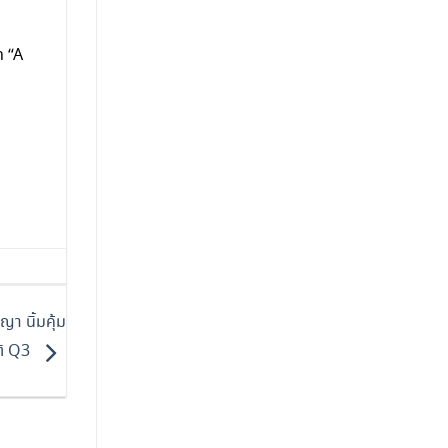
 “A
า นิ้มคุ้ม
ติ Q3