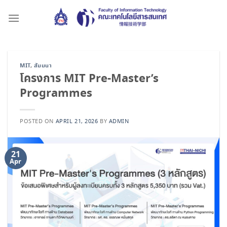
Skip
to
content
MIT
,
สัมมนา
โครงการ MIT Pre-Master’s
Programmes
POSTED ON
APRIL 21, 2026
BY
ADMIN
21
Apr