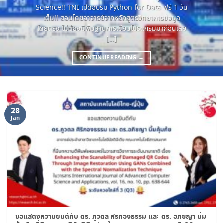
Science!! TNI เปิดอบรม Python for Data ฟรี 1 วัน
เต็ม!! สอนโดยอาจารย์จากหลักสูตรวิทยาการข้อมูล
โดยตรง ไม่ต้องมีพื้นฐานการเขียนโปรแกรมมาก่อนเลย
[...]
CONTINUE READING
→
28
Jan
ขอแสดงความยินดีกับ ดร. ภูวดล ศิริกองธรรม และ ดร. อภิชญา นิ้ม