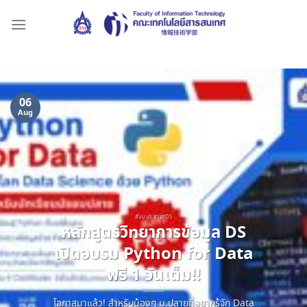
Skip
to
content
06
Aug
สัมมนา สาขาDS
หลักสูตรวิทยาการข้อมูล DS
เปิดอบรม Python for Data
ฟรี 1 วันเต็ม!!
โอกาสมาแล้ว! สำหรับน้องๆ ม.ปลายที่อยากรู้จัก Data