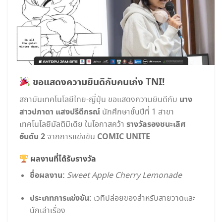
ขอแสดงความยินดีกับคนเก่ง TNI!
นาง
สถาบันเทคโนโลยีไทย-ญี่ปุ่น ขอแสดงความยินดีกับ
สาวปภาดา แสงปรีดีกรณ์
นักศึกษาชั้นปีที่ 1 สาขา
รางวัลรองชนะเลิศ
เทคโนโลยีมัลติมีเดีย ในโอกาสคว้า
อันดับ 2
COMIC UNITE
จากการแข่งขัน
ผลงานที่ได้รับรางวัล
ชื่อผลงาน:
Sweet Apple Cherry Lemonade
ประเภทการแข่งขัน:
เวทีปล่อยของสำหรับสายวาดและ
นักเล่าเรื่อง