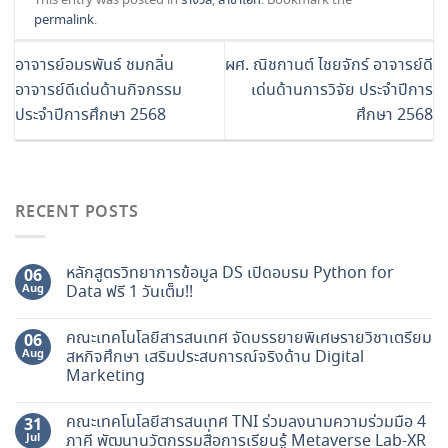
This entry was posted in
รางวัล
,
สาขาไอที
. Bookmark the
permalink
.
อาจารย์อมรพันธ์ ชมกลิ่น
ผศ. ณิชกานต์ ไชยจักร์ อาจารย์ดี
อาจารย์ดีเด่นด้านกิจกรรม
เด่นด้านการวิจัย ประจำปีการ
ประจำปีการศึกษา 2568
ศึกษา 2568
RECENT POSTS
หลักสูตรวิทยาการข้อมูล DS เปิดอบรม Python for
06
Aug
Data ฟรี 1 วันเต็ม!!
คณะเทคโนโลยีสารสนเทศ จัดบรรยายพิเศษรายวิชาเตรียม
06
Aug
สหกิจศึกษา เสริมประสบการณ์จริงด้าน Digital
Marketing
คณะเทคโนโลยีสารสนเทศ TNI ร่วมลงนามความร่วมมือ 4
31
Jul
ภาคี พัฒนานวัตกรรมสื่อการเรียนรู้ Metaverse Lab-XR